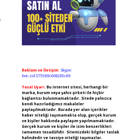
a
Reklam ve İletişim:
Skype:
live:.cid.575569c608265c69
Yasal Uyarı:
Bu internet sitesi, herhangi bir
marka, kurum veya şahıs şirketi ile hiçbir
bağlantısı bulunmamaktadır. Sitede yalnızca
kendi hazırladığımız makaleler
paylaşılmaktadır. Burada yer alan içerikler
haber niteliği taşımamakta olup, gerçek kurum
ve kişiler hakkında paylaşım yapılmamaktadır.
Gerçek kurum ve kişiler ile isim benzerlikleri
tamamen tesadüfidir. Sitemizdeki bilgiler taslak
halindedir ve tavsiye niteliği taşımazlar.