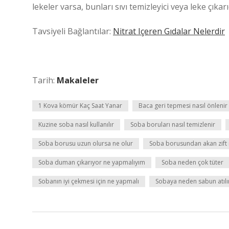
lekeler varsa, bunları sıvı temizleyici veya leke çıkarıcı
Tavsiyeli Bağlantılar:
Nitrat Içeren Gıdalar Nelerdir
Tarih:
Makaleler
1 Kova kömür Kaç Saat Yanar
Baca geri tepmesi nasıl önlenir
Kuzine soba nasıl kullanılır
Soba boruları nasıl temizlenir
Soba borusu uzun olursa ne olur
Soba borusundan akan zift n
Soba duman çıkarıyor ne yapmalıyım
Soba neden çok tüter
Sobanın iyi çekmesi için ne yapmalı
Sobaya neden sabun atılı