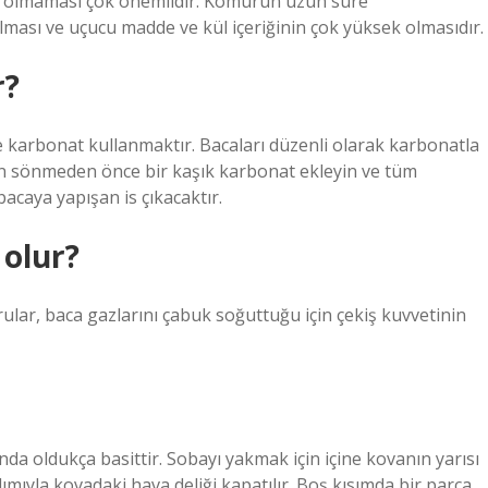
ik olmaması çok önemlidir. Kömürün uzun süre
ması ve uçucu madde ve kül içeriğinin çok yüksek olmasıdır.
r?
 karbonat kullanmaktır. Bacaları düzenli olarak karbonatla
n sönmeden önce bir kaşık karbonat ekleyin ve tüm
caya yapışan is çıkacaktır.
 olur?
ar, baca gazlarını çabuk soğuttuğu için çekiş kuvvetinin
nda oldukça basittir. Sobayı yakmak için içine kovanın yarısı
yla kovadaki hava deliği kapatılır. Boş kısımda bir parça