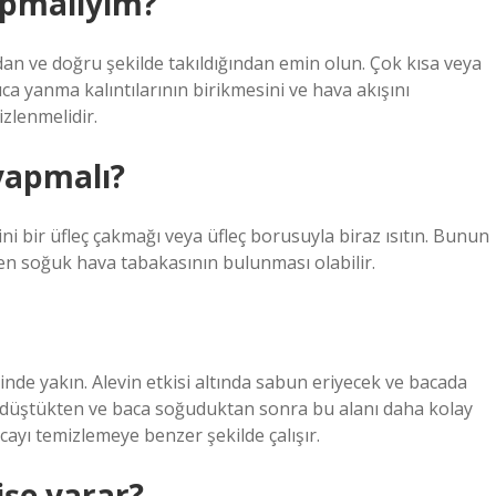
apmalıyım?
an ve doğru şekilde takıldığından emin olun. Çok kısa veya
ca yanma kalıntılarının birikmesini ve hava akışını
zlenmelidir.
 yapmalı?
i bir üfleç çakmağı veya üfleç borusuyla biraz ısıtın. Bunun
ren soğuk hava tabakasının bulunması olabilir.
de yakın. Alevin etkisi altında sabun eriyecek ve bacada
is düştükten ve baca soğuduktan sonra bu alanı daha kolay
acayı temizlemeye benzer şekilde çalışır.
işe yarar?