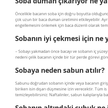
Soba duman çıkarıyor ne y
Öncelikle bacanın soba için doğru boyutta olduğund
çok uzun bir baca duman üretimini etkileyebilir. Ayrı
engellemesini önlemek için baca düzenli olarak temi
Sobanın iyi çekmesi için ne
– Sobayı yakmadan önce bacayı ve sobanın iç yüzeyin
nedeni çelik bacanın içinde bir tür perde görevi gö
Sobaya neden sabun atılır?
Sabunu doğrudan sobanın içinde veya bacanın girişin
biriken isin dışarı düşmesine izin verecektir. Tüm 
temizleyebilirsiniz. Naftalinler, sabun kalıplarıyla b
Sobanın altındaki çubuk ne 