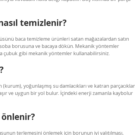
asıl temizlenir?
cüsünü baca temizleme ürünleri satan mağazalardan satın
öre soba borusuna ve bacaya dökün. Mekanik yöntemler
eya çubuk gibi mekanik yöntemler kullanabilirsiniz.
?
kurum), yoğunlaşmış su damlacıkları ve katran parçacıklar
şır ve uygun bir yol bulur. İçindeki enerji zamanla kaybolur
 önlenir?
sunun terlemesini önlemek için borunun iyi yalıtılması,