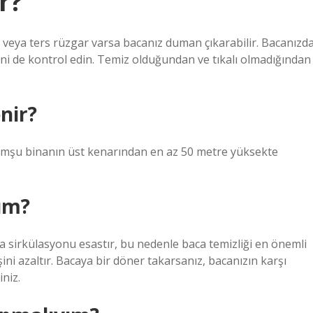
r?
 veya ters rüzgar varsa bacanız duman çıkarabilir. Bacanızd
rini de kontrol edin. Temiz olduğundan ve tıkalı olmadığından
nir?
omşu binanın üst kenarından en az 50 metre yüksekte
ım?
 sirkülasyonu esastır, bu nedenle baca temizliği en önemli
ni azaltır. Bacaya bir döner takarsanız, bacanızın karşı
iniz.