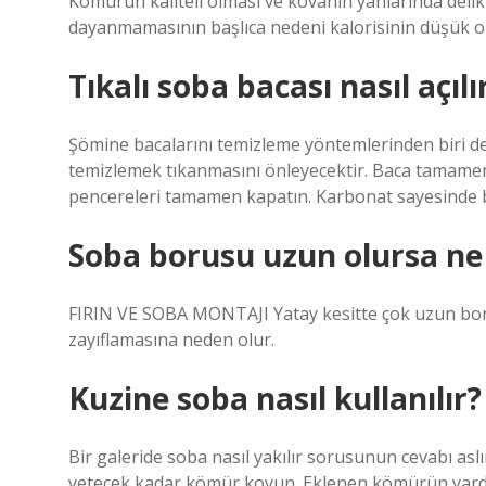
Kömürün kaliteli olması ve kovanın yanlarında del
dayanmamasının başlıca nedeni kalorisinin düşük ol
Tıkalı soba bacası nasıl açılı
Şömine bacalarını temizleme yöntemlerinden biri de
temizlemek tıkanmasını önleyecektir. Baca tamame
pencereleri tamamen kapatın. Karbonat sayesinde ba
Soba borusu uzun olursa ne
FIRIN VE SOBA MONTAJI Yatay kesitte çok uzun borul
zayıflamasına neden olur.
Kuzine soba nasıl kullanılır?
Bir galeride soba nasıl yakılır sorusunun cevabı aslı
yetecek kadar kömür koyun. Eklenen kömürün yardımı