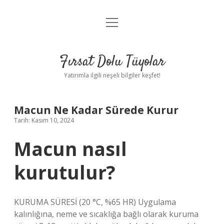
menüyü
Gizlilik Politikası
aç
Hakkımızda
Fırsat Dolu Tüyolar
Yasal Uyarı
Yatırımla ilgili neşeli bilgiler keşfet!
Macun Ne Kadar Sürede Kurur
Tarih: Kasım 10, 2024
Macun nasıl
kurutulur?
KURUMA SÜRESİ (20 °C, %65 HR) Uygulama
kalınlığına, neme ve sıcaklığa bağlı olarak kuruma