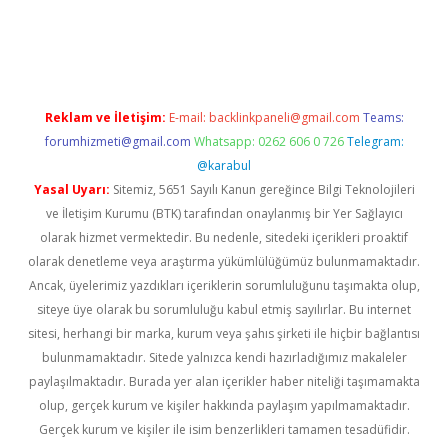
abet giriş
elexbett.net
tulipbetgiris.org
Reklam ve İletişim:
E-mail:
backlinkpaneli@gmail.com
Teams:
forumhizmeti@gmail.com
Whatsapp: 0262 606 0 726
Telegram:
@karabul
Yasal Uyarı:
Sitemiz, 5651 Sayılı Kanun gereğince Bilgi Teknolojileri
ve İletişim Kurumu (BTK) tarafından onaylanmış bir Yer Sağlayıcı
olarak hizmet vermektedir. Bu nedenle, sitedeki içerikleri proaktif
olarak denetleme veya araştırma yükümlülüğümüz bulunmamaktadır.
Ancak, üyelerimiz yazdıkları içeriklerin sorumluluğunu taşımakta olup,
siteye üye olarak bu sorumluluğu kabul etmiş sayılırlar. Bu internet
sitesi, herhangi bir marka, kurum veya şahıs şirketi ile hiçbir bağlantısı
bulunmamaktadır. Sitede yalnızca kendi hazırladığımız makaleler
paylaşılmaktadır. Burada yer alan içerikler haber niteliği taşımamakta
olup, gerçek kurum ve kişiler hakkında paylaşım yapılmamaktadır.
Gerçek kurum ve kişiler ile isim benzerlikleri tamamen tesadüfidir.