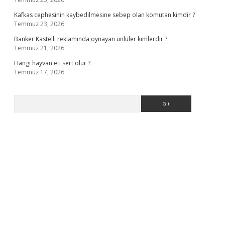
Kafkas cephesinin kaybedilmesine sebep olan komutan kimdir ?
Temmuz 23, 2026
Banker Kastelli reklamında oynayan ünlüler kimlerdir ?
Temmuz 21, 2026
Hangi hayvan eti sert olur ?
Temmuz 17, 2026
Arama
perabet giriş
elexbett.net
tulipbetgiris.org