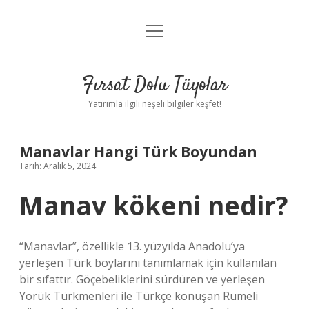
menüyü
Gizlilik Politikası
aç
Hakkımızda
Fırsat Dolu Tüyolar
Yasal Uyarı
Yatırımla ilgili neşeli bilgiler keşfet!
Manavlar Hangi Türk Boyundan
Tarih: Aralık 5, 2024
Manav kökeni nedir?
“Manavlar”, özellikle 13. yüzyılda Anadolu’ya
yerleşen Türk boylarını tanımlamak için kullanılan
bir sıfattır. Göçebeliklerini sürdüren ve yerleşen
Yörük Türkmenleri ile Türkçe konuşan Rumeli