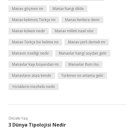
Manav göçmen mi
Manav hangi dilde
Manav kelimesi Türkçe mi
Manav kimlere denir
Manav kökeni nedir
Manav milleti nasıl olur
Manav Türkçe bir kelime mi
Manav yerli demek mi
Manavın özelliği nedir
Manavlar hangi soydan gelir
Manavlar kayı boyundan mı
Manavlar Rum mu
Manavların atası kimdir
Türkmen ne anlama gelir
Yörüklerin mezhebi nedir
Önceki Yazı
3 Dünya Tipolojisi Nedir