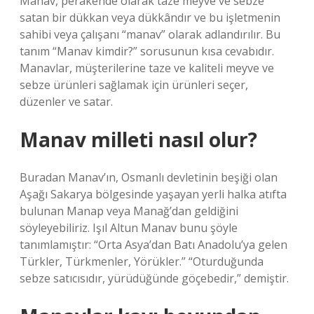
Manav, perakende olarak taze meyve ve sebze
satan bir dükkan veya dükkândır ve bu işletmenin
sahibi veya çalışanı “manav” olarak adlandırılır. Bu
tanım “Manav kimdir?” sorusunun kısa cevabıdır.
Manavlar, müşterilerine taze ve kaliteli meyve ve
sebze ürünleri sağlamak için ürünleri seçer,
düzenler ve satar.
Manav milleti nasıl olur?
Buradan Manav’ın, Osmanlı devletinin beşiği olan
Aşağı Sakarya bölgesinde yaşayan yerli halka atıfta
bulunan Manap veya Manağ’dan geldiğini
söyleyebiliriz. Işıl Altun Manav bunu şöyle
tanımlamıştır: “Orta Asya’dan Batı Anadolu’ya gelen
Türkler, Türkmenler, Yörükler.” “Oturduğunda
sebze satıcısıdır, yürüdüğünde göçebedir,” demiştir.