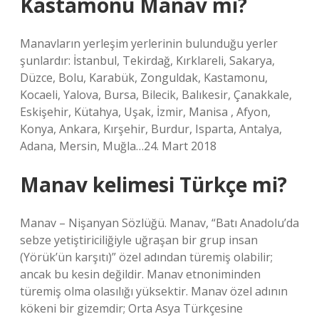
Kastamonu Manav mı?
Manavların yerleşim yerlerinin bulunduğu yerler
şunlardır: İstanbul, Tekirdağ, Kırklareli, Sakarya,
Düzce, Bolu, Karabük, Zonguldak, Kastamonu,
Kocaeli, Yalova, Bursa, Bilecik, Balıkesir, Çanakkale,
Eskişehir, Kütahya, Uşak, İzmir, Manisa , Afyon,
Konya, Ankara, Kırşehir, Burdur, Isparta, Antalya,
Adana, Mersin, Muğla…24. Mart 2018
Manav kelimesi Türkçe mi?
Manav – Nişanyan Sözlüğü. Manav, “Batı Anadolu’da
sebze yetiştiriciliğiyle uğraşan bir grup insan
(Yörük’ün karşıtı)” özel adından türemiş olabilir;
ancak bu kesin değildir. Manav etnoniminden
türemiş olma olasılığı yüksektir. Manav özel adının
kökeni bir gizemdir; Orta Asya Türkçesine