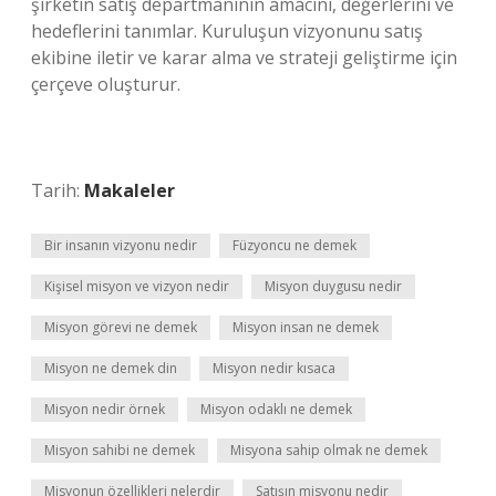
şirketin satış departmanının amacını, değerlerini ve
hedeflerini tanımlar. Kuruluşun vizyonunu satış
ekibine iletir ve karar alma ve strateji geliştirme için
çerçeve oluşturur.
Tarih:
Makaleler
Bir insanın vizyonu nedir
Füzyoncu ne demek
Kişisel misyon ve vizyon nedir
Misyon duygusu nedir
Misyon görevi ne demek
Misyon insan ne demek
Misyon ne demek din
Misyon nedir kısaca
Misyon nedir örnek
Misyon odaklı ne demek
Misyon sahibi ne demek
Misyona sahip olmak ne demek
Misyonun özellikleri nelerdir
Satışın misyonu nedir