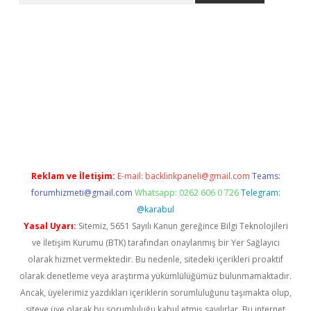
rabet giriş
elexbett.net
tulipbetgiris.org
Reklam ve İletişim:
E-mail:
backlinkpaneli@gmail.com
Teams:
forumhizmeti@gmail.com
Whatsapp: 0262 606 0 726
Telegram:
@karabul
Yasal Uyarı:
Sitemiz, 5651 Sayılı Kanun gereğince Bilgi Teknolojileri
ve İletişim Kurumu (BTK) tarafından onaylanmış bir Yer Sağlayıcı
olarak hizmet vermektedir. Bu nedenle, sitedeki içerikleri proaktif
olarak denetleme veya araştırma yükümlülüğümüz bulunmamaktadır.
Ancak, üyelerimiz yazdıkları içeriklerin sorumluluğunu taşımakta olup,
siteye üye olarak bu sorumluluğu kabul etmiş sayılırlar. Bu internet