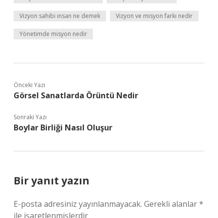
Vizyon sahibi insan ne demek
Vizyon ve misyon farkı nedir
Yönetimde misyon nedir
Önceki Yazı
Görsel Sanatlarda Örüntü Nedir
Sonraki Yazı
Boylar Birliği Nasıl Oluşur
Bir yanıt yazın
E-posta adresiniz yayınlanmayacak.
Gerekli alanlar
*
ile işaretlenmişlerdir