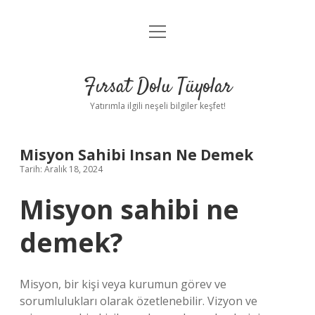
menüyü
Gizlilik Politikası
aç
Hakkımızda
Fırsat Dolu Tüyolar
Yasal Uyarı
Yatırımla ilgili neşeli bilgiler keşfet!
Misyon Sahibi Insan Ne Demek
Tarih: Aralık 18, 2024
Misyon sahibi ne
demek?
Misyon, bir kişi veya kurumun görev ve
sorumlulukları olarak özetlenebilir. Vizyon ve