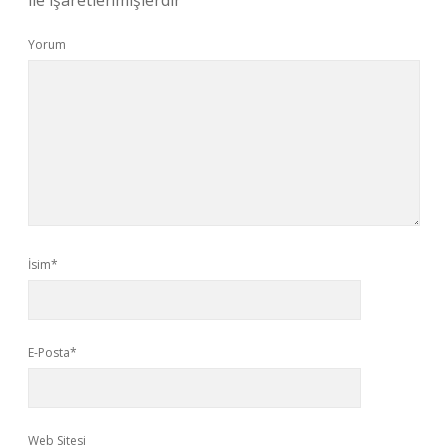
ile işaretlenmişlerdir
Yorum
İsim*
E-Posta*
Web Sitesi