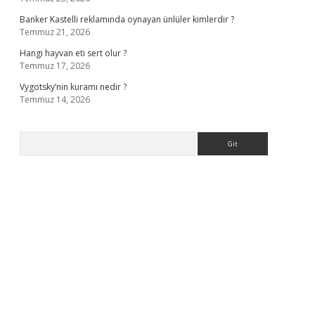
Banker Kastelli reklamında oynayan ünlüler kimlerdir ?
Temmuz 21, 2026
Hangi hayvan eti sert olur ?
Temmuz 17, 2026
Vygotsky’nin kuramı nedir ?
Temmuz 14, 2026
Arama
erabet giriş
elexbett.net
tulipbetgiris.org