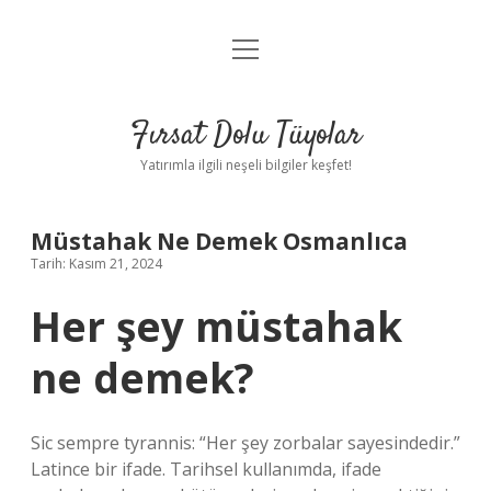
menüyü
Gizlilik Politikası
aç
Hakkımızda
Fırsat Dolu Tüyolar
Yasal Uyarı
Yatırımla ilgili neşeli bilgiler keşfet!
Müstahak Ne Demek Osmanlıca
Tarih: Kasım 21, 2024
Her şey müstahak
ne demek?
Sic sempre tyrannis: “Her şey zorbalar sayesindedir.”
Latince bir ifade. Tarihsel kullanımda, ifade