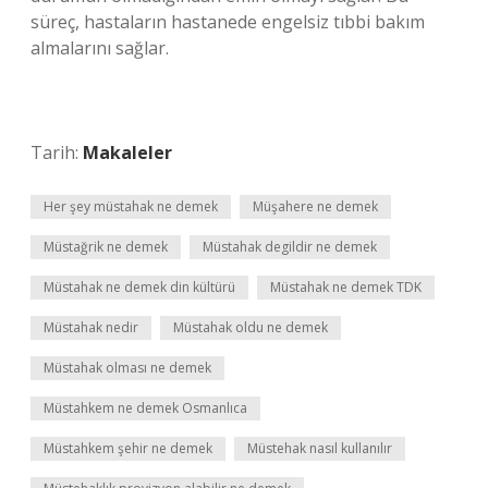
süreç, hastaların hastanede engelsiz tıbbi bakım
almalarını sağlar.
Tarih:
Makaleler
Her şey müstahak ne demek
Müşahere ne demek
Müstağrik ne demek
Müstahak degildir ne demek
Müstahak ne demek din kültürü
Müstahak ne demek TDK
Müstahak nedir
Müstahak oldu ne demek
Müstahak olması ne demek
Müstahkem ne demek Osmanlıca
Müstahkem şehir ne demek
Müstehak nasıl kullanılır