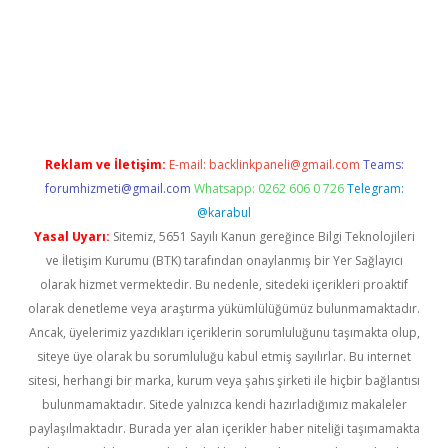
perabet giriş
elexbett.net
tulipbetgiris.org
Reklam ve İletişim:
E-mail:
backlinkpaneli@gmail.com
Teams:
forumhizmeti@gmail.com
Whatsapp: 0262 606 0 726
Telegram:
@karabul
Yasal Uyarı:
Sitemiz, 5651 Sayılı Kanun gereğince Bilgi Teknolojileri
ve İletişim Kurumu (BTK) tarafından onaylanmış bir Yer Sağlayıcı
olarak hizmet vermektedir. Bu nedenle, sitedeki içerikleri proaktif
olarak denetleme veya araştırma yükümlülüğümüz bulunmamaktadır.
Ancak, üyelerimiz yazdıkları içeriklerin sorumluluğunu taşımakta olup,
siteye üye olarak bu sorumluluğu kabul etmiş sayılırlar. Bu internet
sitesi, herhangi bir marka, kurum veya şahıs şirketi ile hiçbir bağlantısı
bulunmamaktadır. Sitede yalnızca kendi hazırladığımız makaleler
paylaşılmaktadır. Burada yer alan içerikler haber niteliği taşımamakta