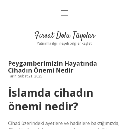
menüyü
Gizlilik Politikası
aç
Hakkımızda
Fırsat Dolu Tüyolar
Yasal Uyarı
Yatırımla ilgili neşeli bilgiler keşfet!
Peygamberimizin Hayatında
Cihadın Önemi Nedir
Tarih: Şubat 21, 2025
İslamda cihadın
önemi nedir?
Cihad üzerindeki ayetlere ve hadislere baktığımızda,