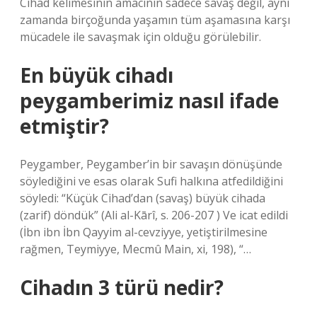
Cihad kelimesinin amacının sadece savaş değil, aynı
zamanda birçoğunda yaşamın tüm aşamasına karşı
mücadele ile savaşmak için olduğu görülebilir.
En büyük cihadı
peygamberimiz nasıl ifade
etmiştir?
Peygamber, Peygamber’in bir savaşın dönüşünde
söylediğini ve esas olarak Sufi halkına atfedildiğini
söyledi: “Küçük Cihad’dan (savaş) büyük cihada
(zarif) döndük” (Ali al-Kārî, s. 206-207 ) Ve icat edildi
(İbn ibn İbn Qayyim al-cevziyye, yetiştirilmesine
rağmen, Teymiyye, Mecmû Main, xi, 198), “…
Cihadın 3 türü nedir?