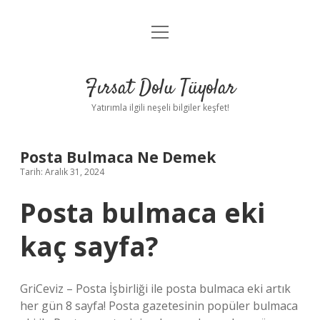
menüyü
Gizlilik Politikası
aç
Hakkımızda
Fırsat Dolu Tüyolar
Yasal Uyarı
Yatırımla ilgili neşeli bilgiler keşfet!
Posta Bulmaca Ne Demek
Tarih: Aralık 31, 2024
Posta bulmaca eki
kaç sayfa?
GriCeviz – Posta İşbirliği ile posta bulmaca eki artık
her gün 8 sayfa! Posta gazetesinin popüler bulmaca