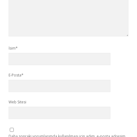
İsim*
E-Posta*
Web Sitesi
Daha sonraki yorumlarımda kullanılması için adım, e-posta adresim