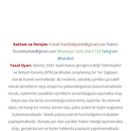
perabet giriş
elexbett.net
tulipbetgiris.org
Reklam ve İletişim:
E-mail:
backlinkpaneli@gmail.com
Teams:
forumhizmeti@gmail.com
Whatsapp: 0262 606 0 726
Telegram:
@karabul
Yasal Uyarı:
Sitemiz, 5651 Sayılı Kanun gereğince Bilgi Teknolojileri
ve İletişim Kurumu (BTK) tarafından onaylanmış bir Yer Sağlayıcı
olarak hizmet vermektedir. Bu nedenle, sitedeki içerikleri proaktif
olarak denetleme veya araştırma yükümlülüğümüz bulunmamaktadır.
Ancak, üyelerimiz yazdıkları içeriklerin sorumluluğunu taşımakta olup,
siteye üye olarak bu sorumluluğu kabul etmiş sayılırlar. Bu internet
sitesi, herhangi bir marka, kurum veya şahıs şirketi ile hiçbir bağlantısı
bulunmamaktadır. Sitede yalnızca kendi hazırladığımız makaleler
paylaşılmaktadır. Burada yer alan içerikler haber niteliği taşımamakta
olup, gerçek kurum ve kişiler hakkında paylaşım yapılmamaktadır.