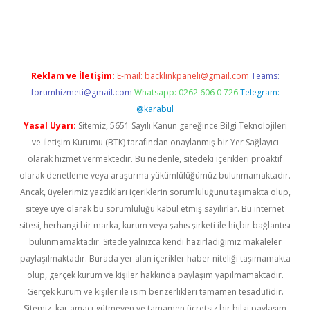
doperabet giriş
elexbett.net
tulipbetgiris.org
Reklam ve İletişim:
E-mail:
backlinkpaneli@gmail.com
Teams:
forumhizmeti@gmail.com
Whatsapp: 0262 606 0 726
Telegram:
@karabul
Yasal Uyarı:
Sitemiz, 5651 Sayılı Kanun gereğince Bilgi Teknolojileri
ve İletişim Kurumu (BTK) tarafından onaylanmış bir Yer Sağlayıcı
olarak hizmet vermektedir. Bu nedenle, sitedeki içerikleri proaktif
olarak denetleme veya araştırma yükümlülüğümüz bulunmamaktadır.
Ancak, üyelerimiz yazdıkları içeriklerin sorumluluğunu taşımakta olup,
siteye üye olarak bu sorumluluğu kabul etmiş sayılırlar. Bu internet
sitesi, herhangi bir marka, kurum veya şahıs şirketi ile hiçbir bağlantısı
bulunmamaktadır. Sitede yalnızca kendi hazırladığımız makaleler
paylaşılmaktadır. Burada yer alan içerikler haber niteliği taşımamakta
olup, gerçek kurum ve kişiler hakkında paylaşım yapılmamaktadır.
Gerçek kurum ve kişiler ile isim benzerlikleri tamamen tesadüfidir.
Sitemiz, kar amacı gütmeyen ve tamamen ücretsiz bir bilgi paylaşım