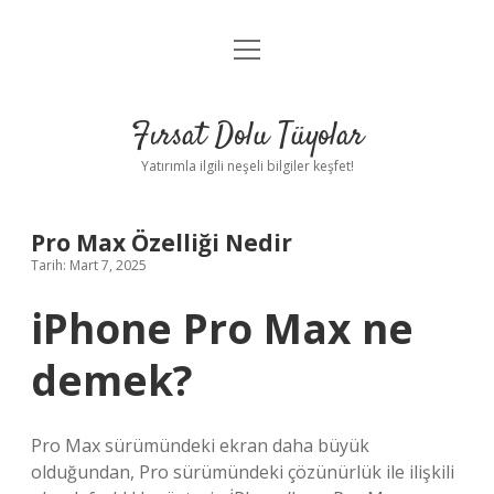
menüyü
Gizlilik Politikası
aç
Hakkımızda
Fırsat Dolu Tüyolar
Yasal Uyarı
Yatırımla ilgili neşeli bilgiler keşfet!
Pro Max Özelliği Nedir
Tarih: Mart 7, 2025
iPhone Pro Max ne
demek?
Pro Max sürümündeki ekran daha büyük
olduğundan, Pro sürümündeki çözünürlük ile ilişkili