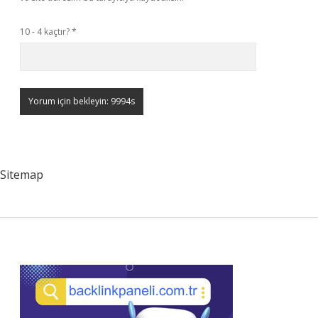
10 - 4 kaçtır?
*
Sitemap
Sidebar