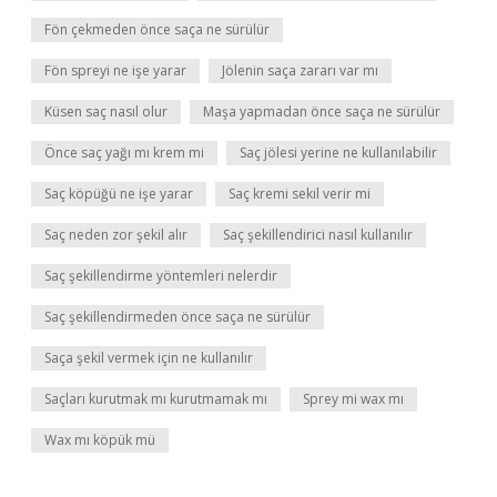
Fön çekmeden önce saça ne sürülür
Fön spreyi ne işe yarar
Jölenin saça zararı var mı
Küsen saç nasıl olur
Maşa yapmadan önce saça ne sürülür
Önce saç yağı mı krem mi
Saç jölesi yerine ne kullanılabilir
Saç köpüğü ne işe yarar
Saç kremi sekil verir mi
Saç neden zor şekil alır
Saç şekillendirici nasıl kullanılır
Saç şekillendirme yöntemleri nelerdir
Saç şekillendirmeden önce saça ne sürülür
Saça şekil vermek için ne kullanılır
Saçları kurutmak mı kurutmamak mı
Sprey mi wax mı
Wax mı köpük mü