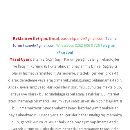
erabet giriş
elexbett.net
tulipbetgiris.org
Reklam ve İletişim:
E-mail:
backlinkpaneli@gmail.com
Teams:
forumhizmeti@gmail.com
Whatsapp: 0262 606 0 726
Telegram:
@karabul
Yasal Uyarı:
Sitemiz, 5651 Sayılı Kanun gereğince Bilgi Teknolojileri
ve İletişim Kurumu (BTK) tarafından onaylanmış bir Yer Sağlayıcı
olarak hizmet vermektedir. Bu nedenle, sitedeki içerikleri proaktif
olarak denetleme veya araştırma yükümlülüğümüz bulunmamaktadır.
Ancak, üyelerimiz yazdıkları içeriklerin sorumluluğunu taşımakta olup,
siteye üye olarak bu sorumluluğu kabul etmiş sayılırlar. Bu internet
sitesi, herhangi bir marka, kurum veya şahıs şirketi ile hiçbir bağlantısı
bulunmamaktadır. Sitede yalnızca kendi hazırladığımız makaleler
paylaşılmaktadır. Burada yer alan içerikler haber niteliği taşımamakta
olup, gerçek kurum ve kişiler hakkında paylaşım yapılmamaktadır.
Gerçek kurum ve kişiler ile isim benzerlikleri tamamen tesadüfidir.