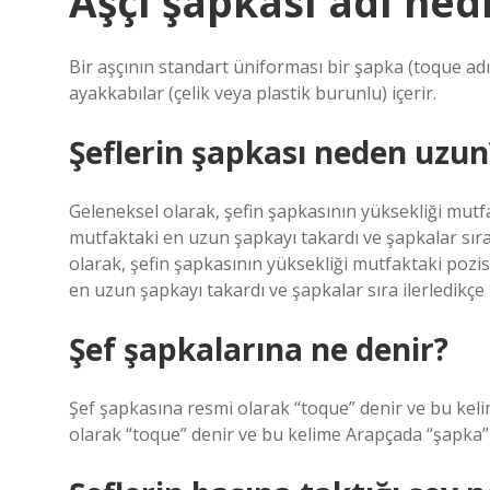
Aşçı şapkası adı ned
Bir aşçının standart üniforması bir şapka (toque adı v
ayakkabılar (çelik veya plastik burunlu) içerir.
Şeflerin şapkası neden uzun
Geleneksel olarak, şefin şapkasının yüksekliği mutfa
mutfaktaki en uzun şapkayı takardı ve şapkalar sıra 
olarak, şefin şapkasının yüksekliği mutfaktaki pozis
en uzun şapkayı takardı ve şapkalar sıra ilerledikçe 
Şef şapkalarına ne denir?
Şef şapkasına resmi olarak “toque” denir ve bu kel
olarak “toque” denir ve bu kelime Arapçada “şapka” 