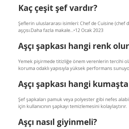
Kaç çeşit şef vardır?
Şeflerin uluslararası isimleri: Chef de Cuisine (chef
aşçısı.Daha fazla makale…•12 Ocak 2023
Aşçı şapkası hangi renk olu
Yemek pişirmede titizliğe önem verenlerin tercihi 
koruma odaklı yapısıyla yüksek performans sunuyo
Aşçı şapkası hangi kumaştan
Şef şapkaları pamuk veya polyester gibi nefes alabi
için kullanıcının şapkayı temizlemesini kolaylaştırır.
Aşçı nasıl giyinmeli?