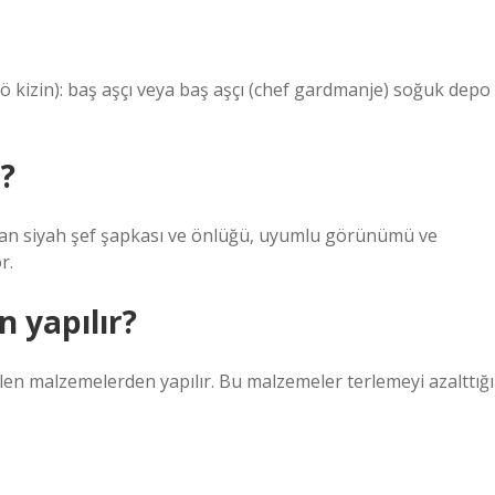
 dö kizin): baş aşçı veya baş aşçı (chef gardmanje) soğuk depo
r?
olan siyah şef şapkası ve önlüğü, uyumlu görünümü ve
r.
 yapılır?
len malzemelerden yapılır. Bu malzemeler terlemeyi azalttığı