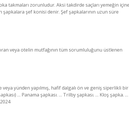
apka takmaları zorunludur. Aksi takdirde saçları yemeğin için
un şapkalara şef konisi denir. Şef şapkalarının uzun süre
restoran veya otelin mutfağının tüm sorumluluğunu üstlenen
 veya yünden yapılmış, hafif dalgalı ön ve geniş siperlikli bir
şapkası) … Panama şapkası. … Trilby şapkası. … Kloş şapka. …
 2024