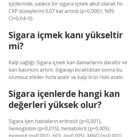
içicilerinde, sadece bir sigara içmek akut olarak hs-
CRP düzeylerini 0,07 kat artırdı (p<0,0001, %95
CI=0,04–0).
Sigara içmek kanı yükseltir
mi?
Kalp sağlığı: Sigara içmek kan damarlarını daraltır ve
kan basıncını artırır. Sigarayı bıraktıktan sonra bu
olumsuz etkiler hızla azalır ve kalp krizi riski azalır.
Sigara içenlerde hangi kan
değerleri yüksek olur?
Sigara içen hastaların eritrosit (p<0,001),
hemoglobin (p=0,015), hematokrit (p=0,005),
monosit (p<0,001), HDL (p=0,005), MNO (p<0,001)