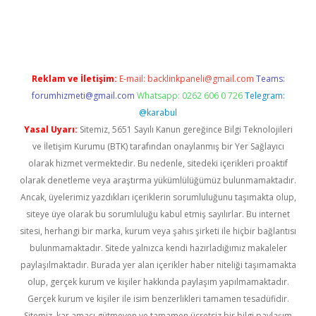
erabet giriş
elexbett.net
tulipbetgiris.org
Reklam ve İletişim:
E-mail:
backlinkpaneli@gmail.com
Teams:
forumhizmeti@gmail.com
Whatsapp: 0262 606 0 726
Telegram:
@karabul
Yasal Uyarı:
Sitemiz, 5651 Sayılı Kanun gereğince Bilgi Teknolojileri
ve İletişim Kurumu (BTK) tarafından onaylanmış bir Yer Sağlayıcı
olarak hizmet vermektedir. Bu nedenle, sitedeki içerikleri proaktif
olarak denetleme veya araştırma yükümlülüğümüz bulunmamaktadır.
Ancak, üyelerimiz yazdıkları içeriklerin sorumluluğunu taşımakta olup,
siteye üye olarak bu sorumluluğu kabul etmiş sayılırlar. Bu internet
sitesi, herhangi bir marka, kurum veya şahıs şirketi ile hiçbir bağlantısı
bulunmamaktadır. Sitede yalnızca kendi hazırladığımız makaleler
paylaşılmaktadır. Burada yer alan içerikler haber niteliği taşımamakta
olup, gerçek kurum ve kişiler hakkında paylaşım yapılmamaktadır.
Gerçek kurum ve kişiler ile isim benzerlikleri tamamen tesadüfidir.
Sitemiz, kar amacı gütmeyen ve tamamen ücretsiz bir bilgi paylaşım