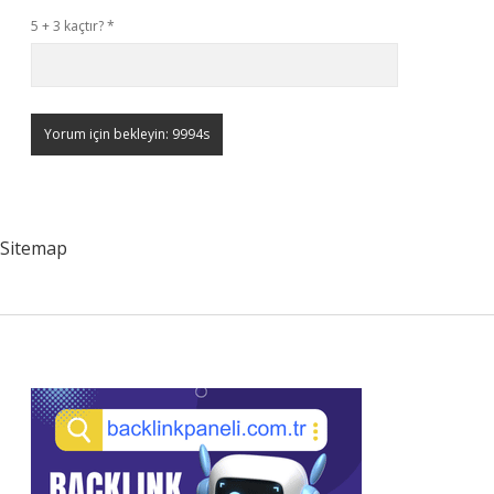
5 + 3 kaçtır?
*
Sitemap
Sidebar