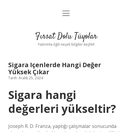
menüyü
Gizlilik Politikası
aç
Hakkımızda
Fırsat Dolu Tüyolar
Yasal Uyarı
Yatırımla ilgili neşeli bilgiler keşfet!
Sigara Içenlerde Hangi Değer
Yüksek Çıkar
Tarih: Aralık 25, 2024
Sigara hangi
değerleri yükseltir?
Joseph R. D. Franza, yaptığı çalışmalar sonucunda