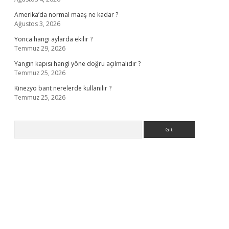
Amerika’da normal maaş ne kadar ?
Ağustos 3, 2026
Yonca hangi aylarda ekilir ?
Temmuz 29, 2026
Yangın kapısı hangi yöne doğru açılmalıdır ?
Temmuz 25, 2026
Kinezyo bant nerelerde kullanılır ?
Temmuz 25, 2026
Arama
rabet giriş
elexbett.net
tulipbetgiris.org