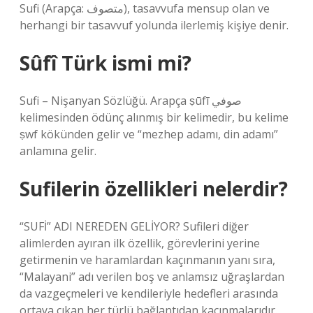
Sufi (Arapça: متصوف), tasavvufa mensup olan ve
herhangi bir tasavvuf yolunda ilerlemiş kişiye denir.
Sûfî Türk ismi mi?
Sufi – Nişanyan Sözlüğü. Arapça ṣūfī صوفي
kelimesinden ödünç alınmış bir kelimedir, bu kelime
ṣwf kökünden gelir ve “mezhep adamı, din adamı”
anlamına gelir.
Sufilerin özellikleri nelerdir?
“SUFİ” ADI NEREDEN GELİYOR? Sufileri diğer
alimlerden ayıran ilk özellik, görevlerini yerine
getirmenin ve haramlardan kaçınmanın yanı sıra,
“Malayani” adı verilen boş ve anlamsız uğraşlardan
da vazgeçmeleri ve kendileriyle hedefleri arasında
ortaya çıkan her türlü bağlantıdan kaçınmalarıdır.