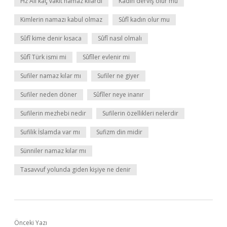
Hz Ali kaç vakit namaz kılardı
Kadin derviş olur mu
Kimlerin namazı kabul olmaz
Sûfî kadın olur mu
Sûfî kime denir kısaca
Sûfî nasıl olmalı
Sûfî Türk ismi mi
Sûfîler evlenir mi
Sufiler namaz kılar mı
Sufiler ne giyer
Sufiler neden döner
Sûfîler neye inanır
Sufilerin mezhebi nedir
Sufilerin özellikleri nelerdir
Sufilik İslamda var mı
Sufizm din midir
Sünniler namaz kılar mı
Tasavvuf yolunda giden kişiye ne denir
Önceki Yazı