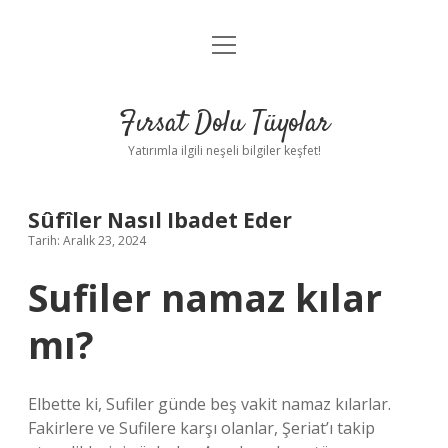
menüyü
Gizlilik Politikası
aç
Hakkımızda
Fırsat Dolu Tüyolar
Yasal Uyarı
Yatırımla ilgili neşeli bilgiler keşfet!
Sûfîler Nasıl Ibadet Eder
Tarih: Aralık 23, 2024
Sufiler namaz kılar
mı?
Elbette ki, Sufiler günde beş vakit namaz kılarlar.
Fakirlere ve Sufilere karşı olanlar, Şeriat’ı takip