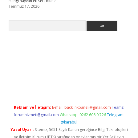
Hangi hayvan eti sert olur ?
Temmuz 17, 2026
Arama
s.org
Reklam ve İletişim:
E-mail:
backlinkpaneli@gmail.com
Teams:
forumhizmeti@gmail.com
Whatsapp: 0262 606 0 726
Telegram:
@karabul
Yasal Uyarı:
Sitemiz, 5651 Sayılı Kanun gereğince Bilgi Teknolojileri
ve İletişim Kurumu (BTK) tarafından onaylanmış bir Yer Sağlayıcı