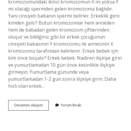
kromozomundaki ikinci kromozomun X mi yoksa Y
mi olacağı spermden gelen kromozoma bağlıdır.
Yani cinsiyeti babanın spermi belirler. Erkeklik geni
kimden gelir? Bütün kromozomlar hem anneden
hem de babadan gelen kromozom çiftlerinden
oluşur ve bildiğiniz gibi bir erkek çocuğunun
cinsiyeti babasının Y kromozomu ile annesinin X
kromozomu tarafından belirlenir. Erkek bebek için
kim önce boşalır? Erkek bebek: Nadiren ilişkiye girin
ve yumurtlamadan 10 gün önce kesinlikle ilişkiye
girmeyin. Yumurtlama gününde veya
yumurtlamadan 1-2 gün sonra ilişkiye girin. Daha
hızlı olan erkek…
Erkek
Devamını okuyun
Yorum Bırak
Çocuğun
Cinsiyetini
Kim
Belirler