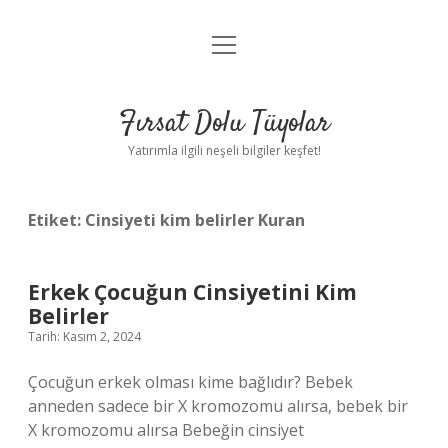
menüyü
Gizlilik Politikası
aç
Hakkımızda
Fırsat Dolu Tüyolar
Yasal Uyarı
Yatırımla ilgili neşeli bilgiler keşfet!
Etiket:
Cinsiyeti kim belirler Kuran
Erkek Çocuğun Cinsiyetini Kim
Belirler
Tarih: Kasım 2, 2024
Çocuğun erkek olması kime bağlıdır? Bebek
anneden sadece bir X kromozomu alırsa, bebek bir
X kromozomu alırsa Bebeğin cinsiyet