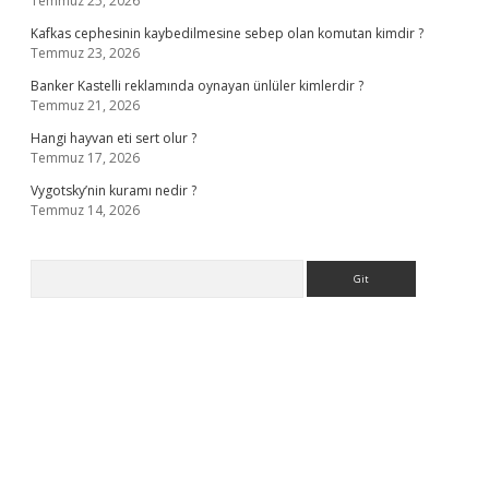
Temmuz 25, 2026
Kafkas cephesinin kaybedilmesine sebep olan komutan kimdir ?
Temmuz 23, 2026
Banker Kastelli reklamında oynayan ünlüler kimlerdir ?
Temmuz 21, 2026
Hangi hayvan eti sert olur ?
Temmuz 17, 2026
Vygotsky’nin kuramı nedir ?
Temmuz 14, 2026
Arama
abet giriş
elexbett.net
tulipbetgiris.org