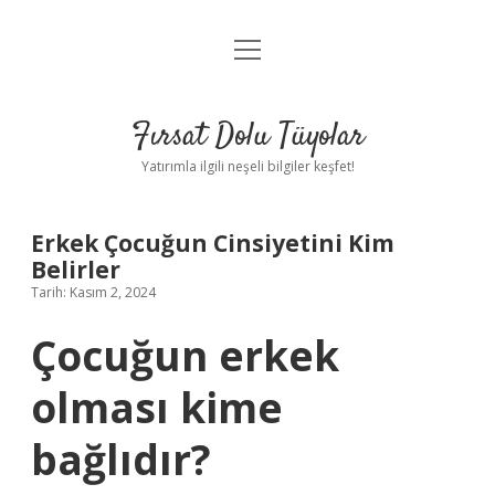
menüyü
Gizlilik Politikası
aç
Hakkımızda
Fırsat Dolu Tüyolar
Yasal Uyarı
Yatırımla ilgili neşeli bilgiler keşfet!
Erkek Çocuğun Cinsiyetini Kim
Belirler
Tarih: Kasım 2, 2024
Çocuğun erkek
olması kime
bağlıdır?