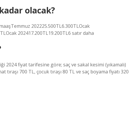
 kadar olacak?
ek maaşTemmuz 202225.500TL6.300TLOcak
LOcak 202417.200TL19.200TL6 satır daha
?
i 2024 fiyat tarifesine göre; saç ve sakal kesimi (yıkamalı)
amat tıraşı 700 TL, çocuk tıraşı 80 TL ve saç boyama fiyatı 320