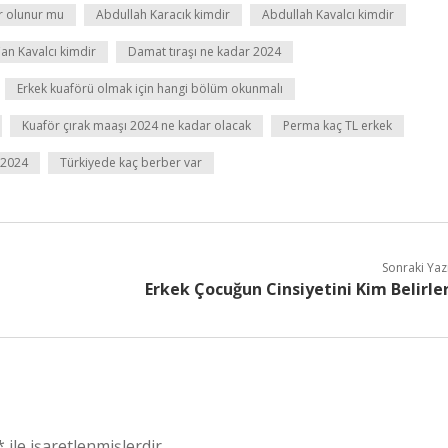
r olunur mu
Abdullah Karacık kimdir
Abdullah Kavalcı kimdir
an Kavalcı kimdir
Damat tıraşı ne kadar 2024
Erkek kuaförü olmak için hangi bölüm okunmalı
Kuaför çırak maaşı 2024 ne kadar olacak
Perma kaç TL erkek
 2024
Türkiyede kaç berber var
Sonraki Yaz
Erkek Çocuğun Cinsiyetini Kim Belirle
*
ile işaretlenmişlerdir