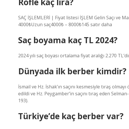
Röfle kaç lira?
SAÇ İŞLEMLERİ | Fiyat listesi İŞLEM Gelin Saçı ve M
4000₺Uzun saç4000₺ – 8000₺145 satır daha
Saç boyama kaç TL 2024?
2024 yılı saç boyası ortalama fiyat aralığı 2.270 TL’di
Dünyada ilk berber kimdir?
İsmail ve Hz. İshak’ın saçını kesmesiyle tıraş olmay
edildi ve Hz. Peygamber’in saçını tıraş eden Selman-ı
193).
Türkiye’de kaç berber var?