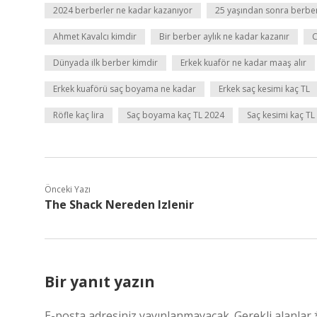
2024 berberler ne kadar kazanıyor
25 yaşından sonra berbe
Ahmet Kavalcı kimdir
Bir berber aylık ne kadar kazanır
C
Dünyada ilk berber kimdir
Erkek kuaför ne kadar maaş alır
Erkek kuaförü saç boyama ne kadar
Erkek saç kesimi kaç TL
Röfle kaç lira
Saç boyama kaç TL 2024
Saç kesimi kaç TL
Önceki Yazı
The Shack Nereden Izlenir
Bir yanıt yazın
E-posta adresiniz yayınlanmayacak.
Gerekli alanlar