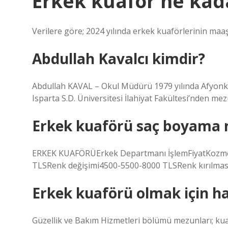
Erkek kuaför ne kad
Verilere göre; 2024 yılında erkek kuaförlerinin maa
Abdullah Kavalcı kimdir?
Abdullah KAVAL – Okul Müdürü 1979 yılında Afyonka
Isparta S.D. Üniversitesi İlahiyat Fakültesi’nden mezu
Erkek kuaförü saç boyama 
ERKEK KUAFÖRÜErkek Departmanı İşlemFiyatKozmet
TLSRenk değişimi4500-5500-8000 TLSRenk kırılma
Erkek kuaförü olmak için h
Güzellik ve Bakım Hizmetleri bölümü mezunları; kuafö