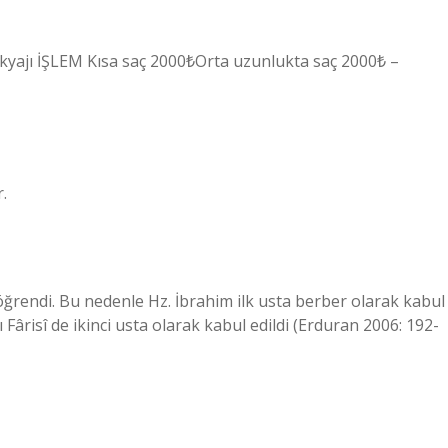
akyajı İŞLEM Kısa saç 2000₺Orta uzunlukta saç 2000₺ –
r.
ı öğrendi. Bu nedenle Hz. İbrahim ilk usta berber olarak kabul
 Fârisî de ikinci usta olarak kabul edildi (Erduran 2006: 192-