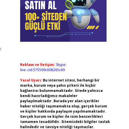
n
Reklam ve İletişim:
Skype:
live:.cid.575569c608265c69
Yasal Uyarı:
Bu internet sitesi, herhangi bir
marka, kurum veya şahıs şirketi ile hiçbir
bağlantısı bulunmamaktadır. Sitede yalnızca
kendi hazırladığımız makaleler
paylaşılmaktadır. Burada yer alan içerikler
haber niteliği taşımamakta olup, gerçek kurum
ve kişiler hakkında paylaşım yapılmamaktadır.
Gerçek kurum ve kişiler ile isim benzerlikleri
tamamen tesadüfidir. Sitemizdeki bilgiler taslak
halindedir ve tavsiye niteliği taşımazlar.