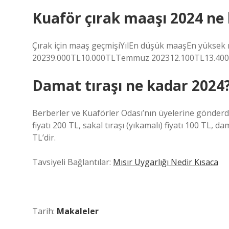
Kuaför çırak maaşı 2024 ne
Çırak için maaş geçmişiYılEn düşük maaşEn yüks
20239.000TL10.000TLTemmuz 202312.100TL13.400T
Damat tıraşı ne kadar 2024
Berberler ve Kuaförler Odası’nın üyelerine gönderdiğ
fiyatı 200 TL, sakal tıraşı (yıkamalı) fiyatı 100 TL, d
TL’dir.
Tavsiyeli Bağlantılar:
Mısır Uygarlığı Nedir Kısaca
Tarih:
Makaleler