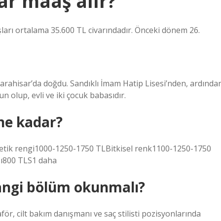
ar maaş alır?
şları ortalama 35.600 TL civarındadır. Önceki dönem 26.
rahisar’da doğdu. Sandıklı İmam Hatip Lisesi’nden, ardında
n olup, evli ve iki çocuk babasıdır.
ne kadar?
ik rengi1000-1250-1750 TLBitkisel renk1100-1250-1750
sı800 TLS1 daha
angi bölüm okunmalı?
r, cilt bakım danışmanı ve saç stilisti pozisyonlarında