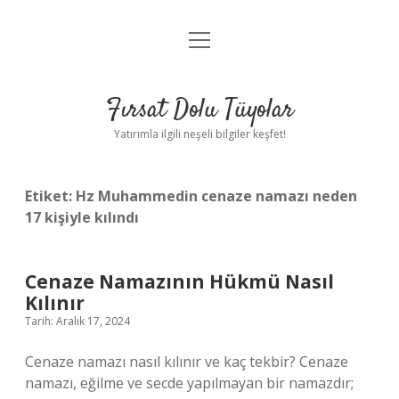
menüyü
Gizlilik Politikası
aç
Hakkımızda
Fırsat Dolu Tüyolar
Yasal Uyarı
Yatırımla ilgili neşeli bilgiler keşfet!
Etiket:
Hz Muhammedin cenaze namazı neden
17 kişiyle kılındı
Cenaze Namazının Hükmü Nasıl
Kılınır
Tarih: Aralık 17, 2024
Cenaze namazı nasıl kılınır ve kaç tekbir? Cenaze
namazı, eğilme ve secde yapılmayan bir namazdır;