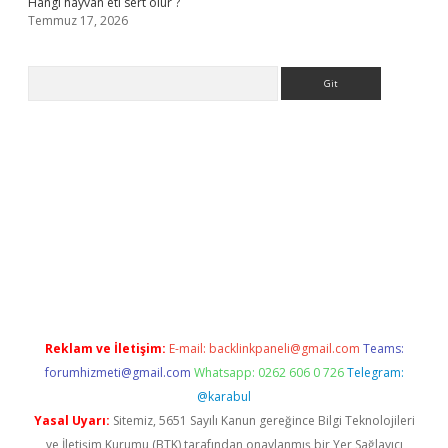
Hangi hayvan eti sert olur ?
Temmuz 17, 2026
Arama
.org
Reklam ve İletişim:
E-mail:
backlinkpaneli@gmail.com
Teams:
forumhizmeti@gmail.com
Whatsapp: 0262 606 0 726
Telegram:
@karabul
Yasal Uyarı:
Sitemiz, 5651 Sayılı Kanun gereğince Bilgi Teknolojileri
ve İletişim Kurumu (BTK) tarafından onaylanmış bir Yer Sağlayıcı