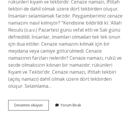
rükünleri kıyam ve tekbirdir. Cenaze namazı, iftitah
tekbiri de dahil olmak üzere dört tekbirden oluşur.
İnsanları selamlamak farzdır. Peygamberimiz cenaze
namazını nasıl kılmıştır? “Kendisine bildirildi ki: ‘Allah
Resulü (s.a.v.) Pazartesi günü vefat etti ve Salı günü
defnedildi. İnsanlar, imamları olmadan tek tek onun
için dua ettiler. Cenaze namazını kılmak için bir
meydana veya camiye götürülmedi. Cenaze
namazının farzları nelerdir? Cenaze namazı, rükû ve
secde olmaksızın kılınan bir namazdır; rükünleri
Kıyam ve Tekbir’dir. Cenaze namazı, iftitah tekbiri
(açılış namazı) dahil olmak üzere dört tekbirden
oluşur. Selamlama…
Cenaze
Devamını okuyun
Yorum Bırak
Namazının
Hükmü
Nasıl
Kılınır