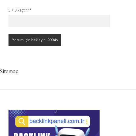
5 + 3 kaçtır?
*
Sitemap
Sidebar