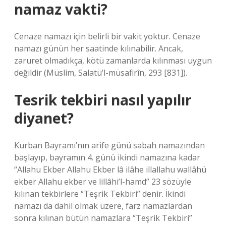
namaz vakti?
Cenaze namazı için belirli bir vakit yoktur. Cenaze
namazı günün her saatinde kılınabilir. Ancak,
zaruret olmadıkça, kötü zamanlarda kılınması uygun
değildir (Müslim, Salatü’l-müsafirîn, 293 [831]).
Tesrik tekbiri nasıl yapılır
diyanet?
Kurban Bayramı’nın arife günü sabah namazından
başlayıp, bayramın 4. günü ikindi namazına kadar
“Allahu Ekber Allahu Ekber lâ ilâhe illallahu wallâhü
ekber Allahu ekber ve lillâhi’l-hamd” 23 sözüyle
kılınan tekbirlere “Teşrik Tekbiri” denir. İkindi
namazı da dahil olmak üzere, farz namazlardan
sonra kılınan bütün namazlara “Teşrik Tekbiri”