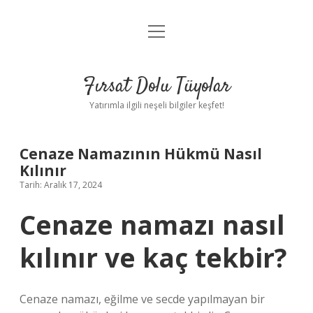
menüyü
Gizlilik Politikası
aç
Hakkımızda
Fırsat Dolu Tüyolar
Yasal Uyarı
Yatırımla ilgili neşeli bilgiler keşfet!
Cenaze Namazının Hükmü Nasıl
Kılınır
Tarih: Aralık 17, 2024
Cenaze namazı nasıl
kılınır ve kaç tekbir?
Cenaze namazı, eğilme ve secde yapılmayan bir