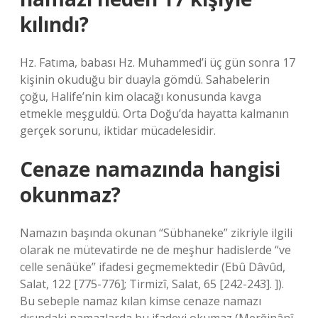
kılındı?
Hz. Fatıma, babası Hz. Muhammed’i üç gün sonra 17
kişinin okuduğu bir duayla gömdü. Sahabelerin
çoğu, Halife’nin kim olacağı konusunda kavga
etmekle meşguldü. Orta Doğu’da hayatta kalmanın
gerçek sorunu, iktidar mücadelesidir.
Cenaze namazında hangisi
okunmaz?
Namazın başında okunan “Sübhaneke” zikriyle ilgili
olarak ne mütevatirde ne de meşhur hadislerde “ve
celle senâüke” ifadesi geçmemektedir (Ebû Dâvûd,
Salat, 122 [775-776]; Tirmizî, Salat, 65 [242-243]. ]).
Bu sebeple namaz kılan kimse cenaze namazı