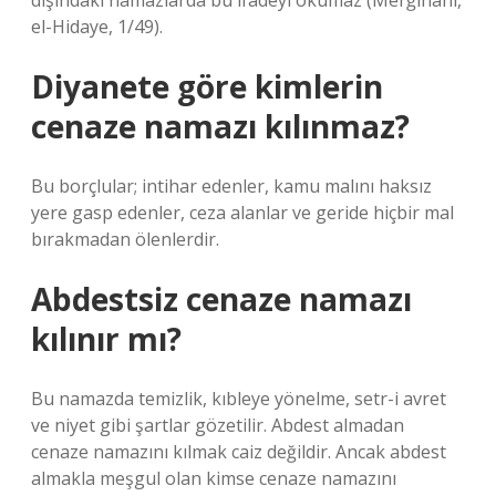
dışındaki namazlarda bu ifadeyi okumaz (Merğinânî,
el-Hidaye, 1/49).
Diyanete göre kimlerin
cenaze namazı kılınmaz?
Bu borçlular; intihar edenler, kamu malını haksız
yere gasp edenler, ceza alanlar ve geride hiçbir mal
bırakmadan ölenlerdir.
Abdestsiz cenaze namazı
kılınır mı?
Bu namazda temizlik, kıbleye yönelme, setr-i avret
ve niyet gibi şartlar gözetilir. Abdest almadan
cenaze namazını kılmak caiz değildir. Ancak abdest
almakla meşgul olan kimse cenaze namazını