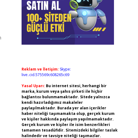
n
Reklam ve İletişim:
Skype:
live:.cid.575569c608265c69
Yasal Uyarı:
Bu internet sitesi, herhangi bir
marka, kurum veya şahıs şirketi ile hiçbir
bağlantısı bulunmamaktadır. Sitede yalnızca
kendi hazırladığımız makaleler
paylaşılmaktadır. Burada yer alan içerikler
haber niteliği taşımamakta olup, gerçek kurum
ve kişiler hakkında paylaşım yapılmamaktadır.
Gerçek kurum ve kişiler ile isim benzerlikleri
tamamen tesadüfidir. Sitemizdeki bilgiler taslak
halindedir ve tavsiye niteliği taşımazlar.