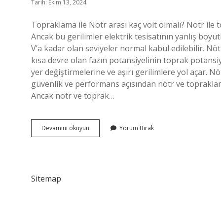
Tarih: Ekim 13, 2024
Topraklama ile Nötr arası kaç volt olmalı? Nötr ile t
Ancak bu gerilimler elektrik tesisatının yanlış boyutl
V’a kadar olan seviyeler normal kabul edilebilir. Nöt
kısa devre olan fazın potansiyelinin toprak potansiy
yer değiştirmelerine ve aşırı gerilimlere yol açar. N
güvenlik ve performans açısından nötr ve topraklam
Ancak nötr ve toprak…
Nötr
Devamını okuyun
Yorum Bırak
Ve
Toprak
Arası
Kaç
Volt
Sitemap
Olmalı