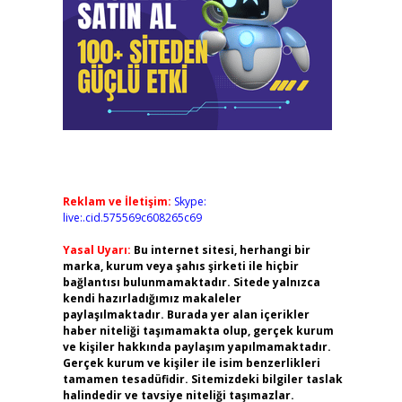
Reklam ve İletişim:
Skype:
live:.cid.575569c608265c69
Yasal Uyarı:
Bu internet sitesi, herhangi bir
marka, kurum veya şahıs şirketi ile hiçbir
bağlantısı bulunmamaktadır. Sitede yalnızca
kendi hazırladığımız makaleler
paylaşılmaktadır. Burada yer alan içerikler
haber niteliği taşımamakta olup, gerçek kurum
ve kişiler hakkında paylaşım yapılmamaktadır.
Gerçek kurum ve kişiler ile isim benzerlikleri
tamamen tesadüfidir. Sitemizdeki bilgiler taslak
halindedir ve tavsiye niteliği taşımazlar.