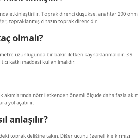
nda etkinleştirilir. Toprak direnci düşükse, anahtar 200 ohm
r, topraklanmış cihazın toprak direncidir.
aç olmalı?
etre uzunluğunda bir bakır iletken kaynaklanmalıdır. 3.9
tıcı katkı maddesi kullanılmalıdır.
ük akımlarında nötr iletkenden önemli ölçüde daha fazla akı
a yol açabilir.
ıl anlaşılır?
deki toprak deliğine takın. Diğer ucunu (genellikle kırmızı