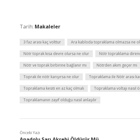
Tarih:
Makaleler
3 faz arası kaç volttur
Ara kabloda topraklama olmazsa ne ol
Nötr toprak kısa devre olursa ne olur
Nötr topraklama direnc
Nötr ve toprak birbirine bağlanır mı
Nötrden akım geçer mi
Toprak ile nötr karışırsa ne olur
Topraklama ile Nötr arası kaç
Topraklama kesiti en az kaç olmalı
Topraklama voltajı nasıl ö
Topraklamanın zayıf olduğu nasıl anlaşılır
Önceki Yazı
Anadolu Sarı Akrebi Öldürür Mü