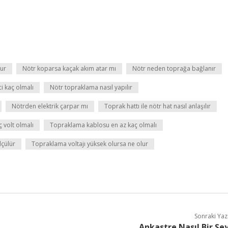
ur
Nötr koparsa kaçak akım atar mı
Nötr neden toprağa bağlanır
i kaç olmalı
Nötr topraklama nasıl yapılır
Nötrden elektrik çarpar mı
Toprak hattı ile nötr hat nasıl anlaşılır
 volt olmalı
Topraklama kablosu en az kaç olmalı
lçülür
Topraklama voltajı yüksek olursa ne olur
Sonraki Yaz
Ankastre Nasıl Bir Şe