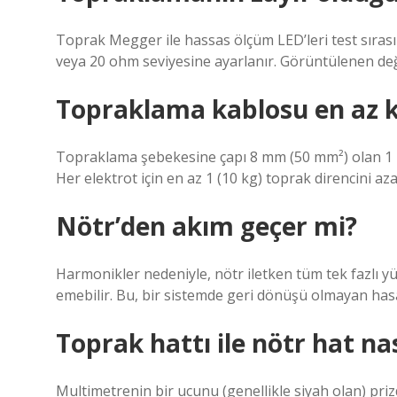
Toprak Megger ile hassas ölçüm LED’leri test sırası
veya 20 ohm seviyesine ayarlanır. Görüntülenen değe
Topraklama kablosu en az k
Topraklama şebekesine çapı 8 mm (50 mm²) olan 1 m
Her elektrot için en az 1 (10 kg) toprak direncini azal
Nötr’den akım geçer mi?
Harmonikler nedeniyle, nötr iletken tüm tek fazlı y
emebilir. Bu, bir sistemde geri dönüşü olmayan hasar
Toprak hattı ile nötr hat nas
Multimetrenin bir ucunu (genellikle siyah olan) priz