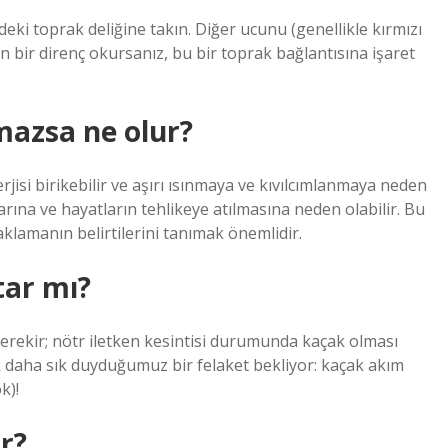
deki toprak deliğine takın. Diğer ucunu (genellikle kırmızı
kın bir direnç okursanız, bu bir toprak bağlantısına işaret
mazsa ne olur?
isi birikebilir ve aşırı ısınmaya ve kıvılcımlanmaya neden
asarına ve hayatların tehlikeye atılmasına neden olabilir. Bu
klamanın belirtilerini tanımak önemlidir.
tar mı?
gerekir; nötr iletken kesintisi durumunda kaçak olması
 daha sık duyduğumuz bir felaket bekliyor: kaçak akım
k)!
r?