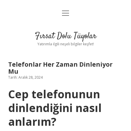
menüyü
Gizlilik Politikası
aç
Hakkımızda
Fırsat Dolu Tüyolar
Yasal Uyarı
Yatırımla ilgili neşeli bilgiler keşfet!
Telefonlar Her Zaman Dinleniyor
Mu
Tarih: Aralık 28, 2024
Cep telefonunun
dinlendiğini nasıl
anlarım?