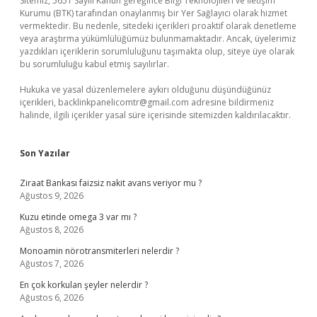
Sitemiz, 5651 Sayılı Kanun gereğince Bilgi Teknolojileri ve İletişim
Kurumu (BTK) tarafından onaylanmış bir Yer Sağlayıcı olarak hizmet
vermektedir. Bu nedenle, sitedeki içerikleri proaktif olarak denetleme
veya araştırma yükümlülüğümüz bulunmamaktadır. Ancak, üyelerimiz
yazdıkları içeriklerin sorumluluğunu taşımakta olup, siteye üye olarak
bu sorumluluğu kabul etmiş sayılırlar.
Hukuka ve yasal düzenlemelere aykırı olduğunu düşündüğünüz
içerikleri,
backlinkpanelicomtr@gmail.com
adresine bildirmeniz
halinde, ilgili içerikler yasal süre içerisinde sitemizden kaldırılacaktır.
Son Yazılar
Ziraat Bankası faizsiz nakit avans veriyor mu ?
Ağustos 9, 2026
Kuzu etinde omega 3 var mı ?
Ağustos 8, 2026
Monoamin nörotransmiterleri nelerdir ?
Ağustos 7, 2026
En çok korkulan şeyler nelerdir ?
Ağustos 6, 2026