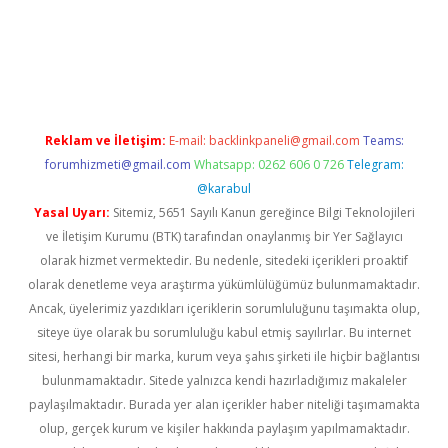
rabet giriş
elexbett.net
tulipbetgiris.org
Reklam ve İletişim:
E-mail:
backlinkpaneli@gmail.com
Teams:
forumhizmeti@gmail.com
Whatsapp: 0262 606 0 726
Telegram:
@karabul
Yasal Uyarı:
Sitemiz, 5651 Sayılı Kanun gereğince Bilgi Teknolojileri
ve İletişim Kurumu (BTK) tarafından onaylanmış bir Yer Sağlayıcı
olarak hizmet vermektedir. Bu nedenle, sitedeki içerikleri proaktif
olarak denetleme veya araştırma yükümlülüğümüz bulunmamaktadır.
Ancak, üyelerimiz yazdıkları içeriklerin sorumluluğunu taşımakta olup,
siteye üye olarak bu sorumluluğu kabul etmiş sayılırlar. Bu internet
sitesi, herhangi bir marka, kurum veya şahıs şirketi ile hiçbir bağlantısı
bulunmamaktadır. Sitede yalnızca kendi hazırladığımız makaleler
paylaşılmaktadır. Burada yer alan içerikler haber niteliği taşımamakta
olup, gerçek kurum ve kişiler hakkında paylaşım yapılmamaktadır.