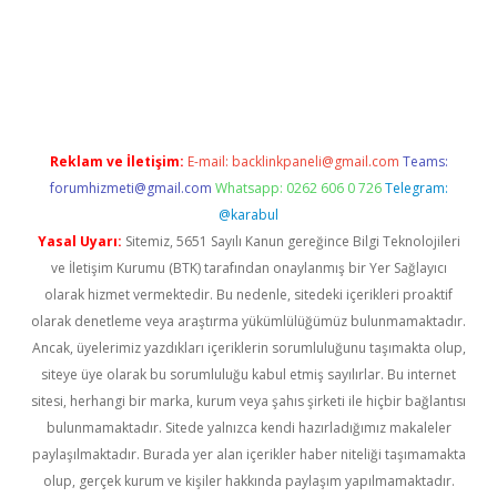
rabet giriş
elexbett.net
tulipbetgiris.org
Reklam ve İletişim:
E-mail:
backlinkpaneli@gmail.com
Teams:
forumhizmeti@gmail.com
Whatsapp: 0262 606 0 726
Telegram:
@karabul
Yasal Uyarı:
Sitemiz, 5651 Sayılı Kanun gereğince Bilgi Teknolojileri
ve İletişim Kurumu (BTK) tarafından onaylanmış bir Yer Sağlayıcı
olarak hizmet vermektedir. Bu nedenle, sitedeki içerikleri proaktif
olarak denetleme veya araştırma yükümlülüğümüz bulunmamaktadır.
Ancak, üyelerimiz yazdıkları içeriklerin sorumluluğunu taşımakta olup,
siteye üye olarak bu sorumluluğu kabul etmiş sayılırlar. Bu internet
sitesi, herhangi bir marka, kurum veya şahıs şirketi ile hiçbir bağlantısı
bulunmamaktadır. Sitede yalnızca kendi hazırladığımız makaleler
paylaşılmaktadır. Burada yer alan içerikler haber niteliği taşımamakta
olup, gerçek kurum ve kişiler hakkında paylaşım yapılmamaktadır.