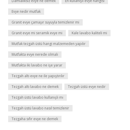
Damlalıksız evye ne demek
En kullanışlı evye hangisi
Evye nedir mutfak
Granit evye çamaşır suyuyla temizlenir mi
Granit evye mi seramik evye mi
Kale lavabo kaliteli mi
Mutfak tezgah üstü hangi malzemeden yapılır
Mutfakta evye nerede olmalı
Mutfakta iki lavabo ne işe yarar
Tezgah altı evye ne ile yapıştırılır
Tezgah altı lavabo ne demek
Tezgah üstü evye nedir
Tezgah üstü lavabo kullanışlı mı
Tezgah üstü lavabo nasıl temizlenir
Tezgaha sıfır evye ne demek