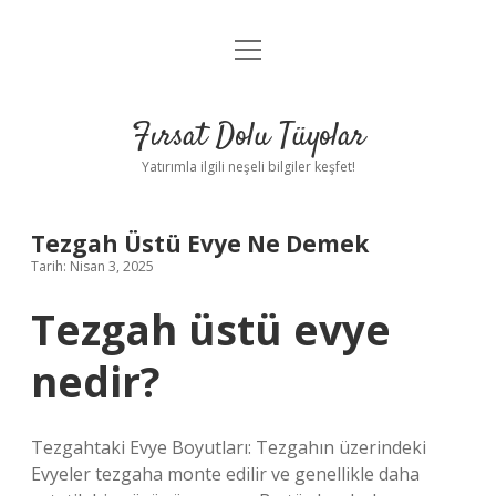
menüyü
Gizlilik Politikası
aç
Hakkımızda
Fırsat Dolu Tüyolar
Yasal Uyarı
Yatırımla ilgili neşeli bilgiler keşfet!
Tezgah Üstü Evye Ne Demek
Tarih: Nisan 3, 2025
Tezgah üstü evye
nedir?
Tezgahtaki Evye Boyutları: Tezgahın üzerindeki
Evyeler tezgaha monte edilir ve genellikle daha