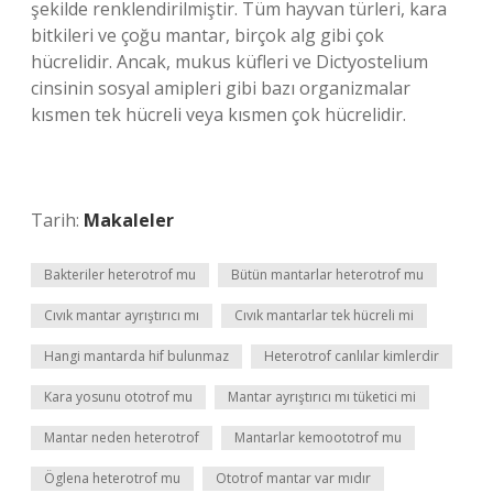
şekilde renklendirilmiştir. Tüm hayvan türleri, kara
bitkileri ve çoğu mantar, birçok alg gibi çok
hücrelidir. Ancak, mukus küfleri ve Dictyostelium
cinsinin sosyal amipleri gibi bazı organizmalar
kısmen tek hücreli veya kısmen çok hücrelidir.
Tarih:
Makaleler
Bakteriler heterotrof mu
Bütün mantarlar heterotrof mu
Cıvık mantar ayrıştırıcı mı
Cıvık mantarlar tek hücreli mi
Hangi mantarda hif bulunmaz
Heterotrof canlılar kimlerdir
Kara yosunu ototrof mu
Mantar ayrıştırıcı mı tüketici mi
Mantar neden heterotrof
Mantarlar kemoototrof mu
Öglena heterotrof mu
Ototrof mantar var mıdır