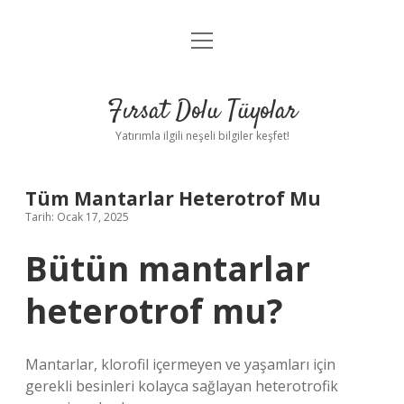
menüyü
Gizlilik Politikası
aç
Hakkımızda
Fırsat Dolu Tüyolar
Yasal Uyarı
Yatırımla ilgili neşeli bilgiler keşfet!
Tüm Mantarlar Heterotrof Mu
Tarih: Ocak 17, 2025
Bütün mantarlar
heterotrof mu?
Mantarlar, klorofil içermeyen ve yaşamları için
gerekli besinleri kolayca sağlayan heterotrofik