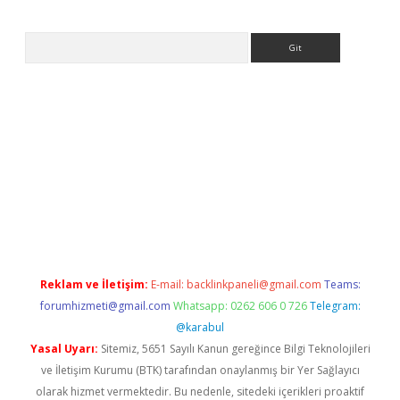
Arama
operabet giriş
elexbett.net
tulipbetgiris.org
Reklam ve İletişim:
E-mail:
backlinkpaneli@gmail.com
Teams:
forumhizmeti@gmail.com
Whatsapp: 0262 606 0 726
Telegram:
@karabul
Yasal Uyarı:
Sitemiz, 5651 Sayılı Kanun gereğince Bilgi Teknolojileri
ve İletişim Kurumu (BTK) tarafından onaylanmış bir Yer Sağlayıcı
olarak hizmet vermektedir. Bu nedenle, sitedeki içerikleri proaktif