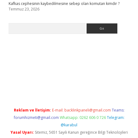
Kafkas cephesinin kaybedilmesine sebep olan komutan kimdir ?
Temmuz 23, 2026
Arama
perabet giriş
elexbett.net
tulipbetgiris.org
Reklam ve İletişim:
E-mail:
backlinkpaneli@gmail.com
Teams:
forumhizmeti@gmail.com
Whatsapp: 0262 606 0 726
Telegram:
@karabul
Yasal Uyarı:
Sitemiz, 5651 Sayılı Kanun gereğince Bilgi Teknolojileri