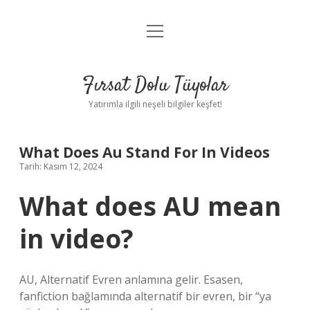
menüyü
Gizlilik Politikası
aç
Hakkımızda
Fırsat Dolu Tüyolar
Yasal Uyarı
Yatırımla ilgili neşeli bilgiler keşfet!
What Does Au Stand For In Videos
Tarih: Kasım 12, 2024
What does AU mean
in video?
AU, Alternatif Evren anlamına gelir. Esasen,
fanfiction bağlamında alternatif bir evren, bir “ya